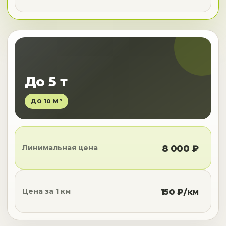
До 5 т
ДО 10 М³
Линимальная цена
8 000 ₽
Цена за 1 км
150 ₽/км