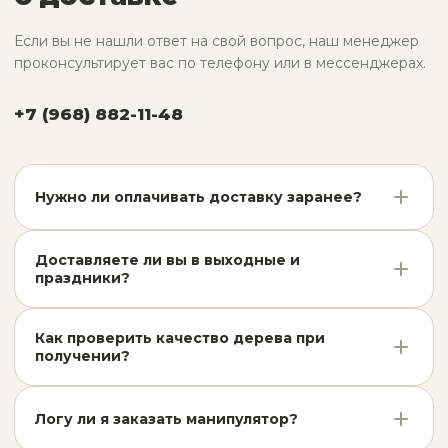
Если вы не нашли ответ на свой вопрос, наш менеджер
проконсультирует вас по телефону или в мессенджерах.
+7 (968) 882-11-48
Нужно ли оплачивать доставку заранее?
Доставку можно оплатить водителю при получении
товара наличными или переводом, либо внести
Доставляете ли вы в выходные и
праздники?
предоплату по счету. Мы работаем гибко, чтобы вам
было удобно.
Да, наш автопарк работает 7 дней в неделю. Отгрузки
в воскресенье и праздничные дни согласовываются
Как проверить качество дерева при
получении?
заранее с вашим менеджером.
Перед выгрузкой вы можете осмотреть
пиломатериалы в кузове. Мы гарантируем
Логу ли я заказать манипулятор?
соответствие сортности и влажности вашему заказу.